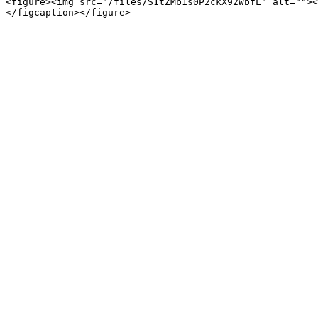
<figure><img src="/files/S1tZMb1s0P2ckX92WbfL" alt=""><