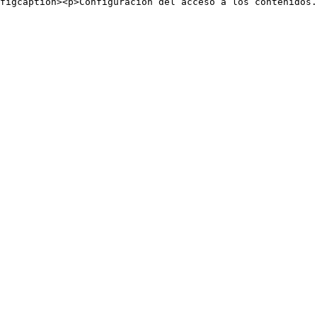
figcaption><p>Configuración del acceso a los contenidos.