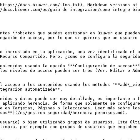
https://docs.biuwer.com/llms.txt). Markdown versions of 
/docs.biuwer.com/es/guia-de-integracion/como-integro-biu
ntos **objetos que puedes gestionar en Biuwer que pueden
egación de acceso, por lo que si quieres que un usuario 
o incrustado en tu aplicación, una vez identificado el u
Recurso Compartido. Pero, ¿cómo se configura la segurida
ontenidos usando la opción "**Configuración de acceso**"
los niveles de acceso pueden ser tres (Ver, Editar o Adm
l acceso a los contenidos usando los métodos "**add\_vie
tegración automatizada**.

nidos y datos puede ser muy detallado, es importante a t
 aplicando herencia, de forma que solamente se configure
e en Tarjetas, Páginas o Colecciones. Leer más sobre los
sos**](/es/gestion-seguridad/herencia-permisos.md).

usuario) o bien utilizando grupos de usuarios. Esta últi
limpia, por ejemplo con grupos de usuarios que engloben 